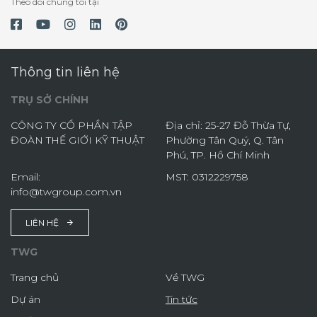
Theo dõi chúng tôi tại
Thông tin liên hệ
TRỤ SỞ CHÍNH
CÔNG TY CỔ PHẦN TẬP
Địa chỉ: 25-27 Đỗ Thừa Tự,
ĐOÀN THẾ GIỚI KỸ THUẬT
Phường Tân Quý, Q. Tân
Phú, TP. Hồ Chí Minh
Email:
MST: 0312229758
info@twgroup.com.vn
LIÊN HỆ
TWG
Trang chủ
Về TWG
Dự án
Tin tức