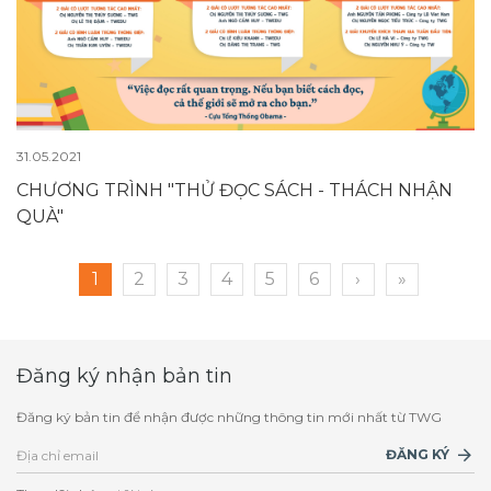
31.05.2021
CHƯƠNG TRÌNH "THỬ ĐỌC SÁCH - THÁCH NHẬN
QUÀ"
1
2
3
4
5
6
›
»
Đăng ký nhận bản tin
Đăng ký bản tin để nhận được những thông tin mới nhất từ TWG
ĐĂNG KÝ