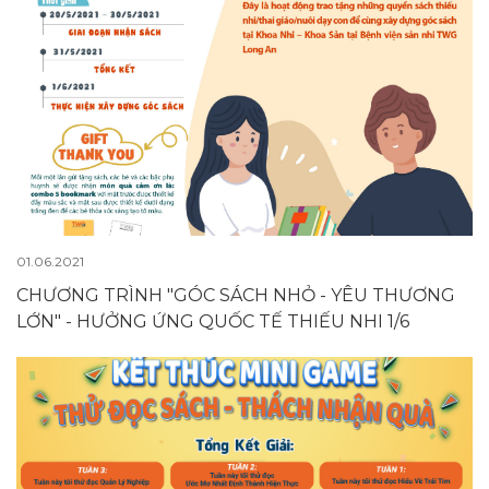
01.06.2021
CHƯƠNG TRÌNH "GÓC SÁCH NHỎ - YÊU THƯƠNG
LỚN" - HƯỞNG ỨNG QUỐC TẾ THIẾU NHI 1/6