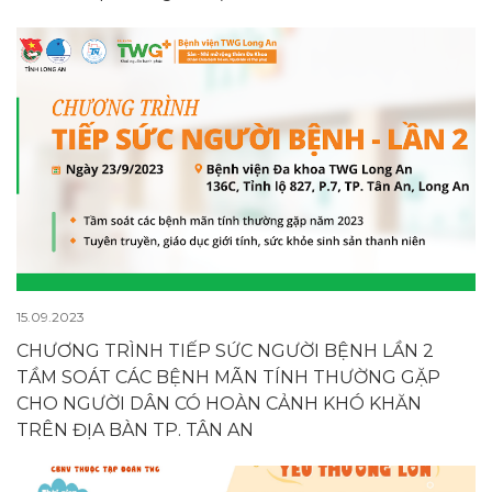
15.09.2023
CHƯƠNG TRÌNH TIẾP SỨC NGƯỜI BỆNH LẦN 2
TẦM SOÁT CÁC BỆNH MÃN TÍNH THƯỜNG GẶP
CHO NGƯỜI DÂN CÓ HOÀN CẢNH KHÓ KHĂN
TRÊN ĐỊA BÀN TP. TÂN AN