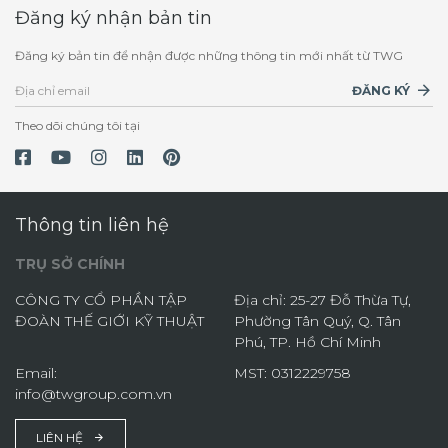
Đăng ký nhận bản tin
Đăng ký bản tin để nhận được những thông tin mới nhất từ TWG
ĐĂNG KÝ
Theo dõi chúng tôi tại
Thông tin liên hệ
TRỤ SỞ CHÍNH
CÔNG TY CỔ PHẦN TẬP
Địa chỉ: 25-27 Đỗ Thừa Tự,
ĐOÀN THẾ GIỚI KỸ THUẬT
Phường Tân Quý, Q. Tân
Phú, TP. Hồ Chí Minh
Email:
MST: 0312229758
info@twgroup.com.vn
LIÊN HỆ