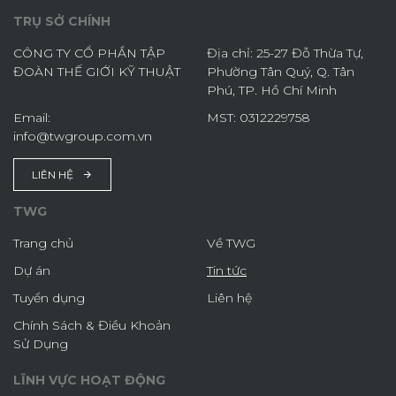
TRỤ SỞ CHÍNH
CÔNG TY CỔ PHẦN TẬP
Địa chỉ: 25-27 Đỗ Thừa Tự,
ĐOÀN THẾ GIỚI KỸ THUẬT
Phường Tân Quý, Q. Tân
Phú, TP. Hồ Chí Minh
Email:
MST: 0312229758
info@twgroup.com.vn
LIÊN HỆ
TWG
Trang chủ
Về TWG
Dự án
Tin tức
Tuyển dụng
Liên hệ
Chính Sách & Điều Khoản
Sử Dụng
LĨNH VỰC HOẠT ĐỘNG