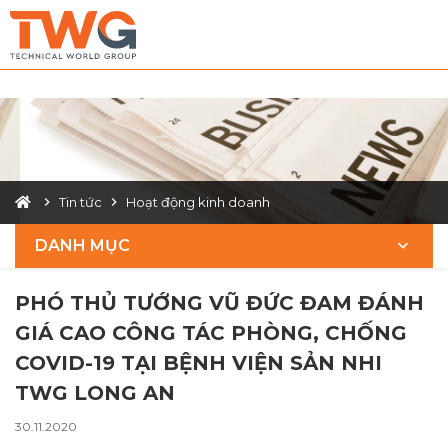
phó thủ tướng Vũ Đức Đam, covid-19, bệnh viện sản nhi
long an
Tin tức
Hoạt động kinh doanh
DANH MỤC
PHÓ THỦ TƯỚNG VŨ ĐỨC ĐAM ĐÁNH
GIÁ CAO CÔNG TÁC PHÒNG, CHỐNG
COVID-19 TẠI BỆNH VIỆN SẢN NHI
TWG LONG AN
30.11.2020