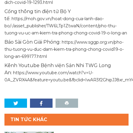
dich-covid-19-1293.html
Cổng thông tin điện tử Bộ Y
tế
:
https://moh.gov.vn/hoat-dong-cua-lanh-dao-
bo/-/asset_publisher/TW6LTp1ZtwaN/content/pho-thu-
tuong-vu-uc-am-kiem-tra-phong-chong-covid-19-o-long-an
Báo Sài Gòn Giải Phóng
:
https://www.sggp.org.vn/pho-
thu-tuong-vu-duc-dam-kiem-tra-phong-chong-covid19-o-
long-an-699177.html
Kênh Youtube Bệnh viện Sản Nhi TWG Long
An
:
https://www.youtube.com/watch?v=U-
0A_ZVRX4A&feature=youtu.be&fbclid=IwAR3f2GhipJJ8xr_
TIN TỨC KHÁC