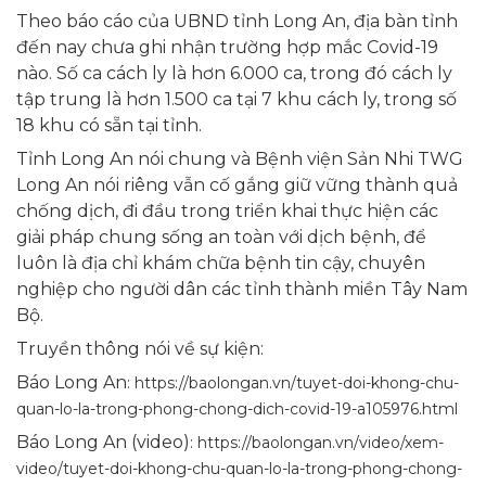
Theo báo cáo của UBND tỉnh Long An, địa bàn tỉnh
đến nay chưa ghi nhận trường hợp mắc Covid-19
nào. Số ca cách ly là hơn 6.000 ca, trong đó cách ly
tập trung là hơn 1.500 ca tại 7 khu cách ly, trong số
18 khu có sẵn tại tỉnh.
Tỉnh Long An nói chung và Bệnh viện Sản Nhi TWG
Long An nói riêng vẫn cố gắng giữ vững thành quả
chống dịch, đi đầu trong triển khai thực hiện các
giải pháp chung sống an toàn với dịch bệnh, để
luôn là địa chỉ khám chữa bệnh tin cậy, chuyên
nghiệp cho người dân các tỉnh thành miền Tây Nam
Bộ.
Truyền thông nói về sự kiện:
Báo Long An
:
https://baolongan.vn/tuyet-doi-khong-chu-
quan-lo-la-trong-phong-chong-dich-covid-19-a105976.html
Báo Long An (video)
:
https://baolongan.vn/video/xem-
video/tuyet-doi-khong-chu-quan-lo-la-trong-phong-chong-