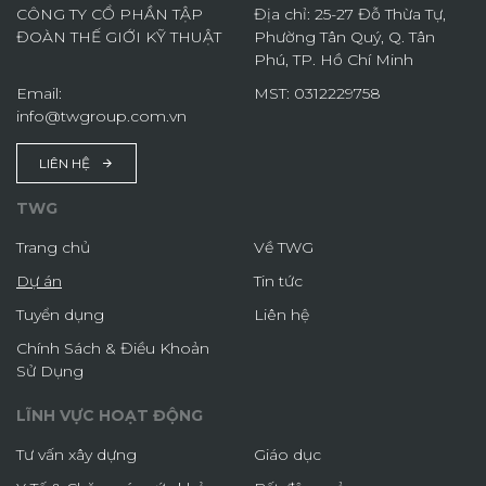
CÔNG TY CỔ PHẦN TẬP
Địa chỉ: 25-27 Đỗ Thừa Tự,
ĐOÀN THẾ GIỚI KỸ THUẬT
Phường Tân Quý, Q. Tân
Phú, TP. Hồ Chí Minh
Email:
MST: 0312229758
info@twgroup.com.vn
LIÊN HỆ
TWG
Trang chủ
Về TWG
Dự án
Tin tức
Tuyển dụng
Liên hệ
Chính Sách & Điều Khoản
Sử Dụng
LĨNH VỰC HOẠT ĐỘNG
Tư vấn xây dựng
Giáo dục