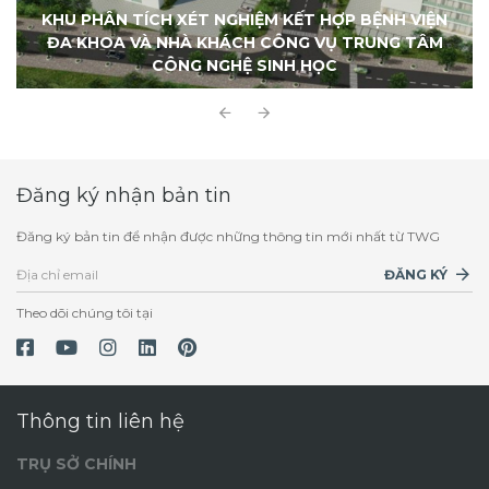
KHU PHÂN TÍCH XÉT NGHIỆM KẾT HỢP BỆNH VIỆN
ĐA KHOA VÀ NHÀ KHÁCH CÔNG VỤ TRUNG TÂM
CÔNG NGHỆ SINH HỌC
Đăng ký nhận bản tin
Đăng ký bản tin để nhận được những thông tin mới nhất từ TWG
ĐĂNG KÝ
Theo dõi chúng tôi tại
Thông tin liên hệ
TRỤ SỞ CHÍNH