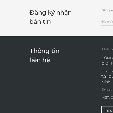
Đăng ký
Đăng ký nhận
bản tin
TRỤ S
Thông tin
CÔNG 
liên hệ
GIỚI 
Địa ch
Tân Qu
Minh
Email:
MST: 
LIÊN