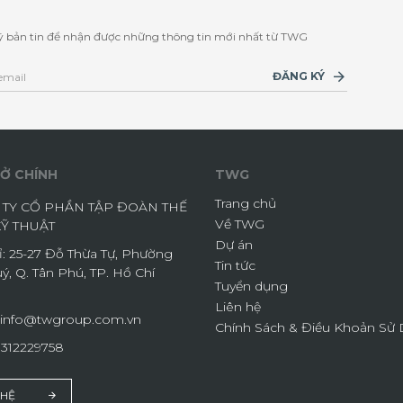
 bản tin để nhận được những thông tin mới nhất từ TWG
ĐĂNG KÝ
Ở CHÍNH
TWG
Trang chủ
TY CỔ PHẦN TẬP ĐOÀN THẾ
Về TWG
KỸ THUẬT
Dự án
ỉ: 25-27 Đỗ Thừa Tự, Phường
Tin tức
ý, Q. Tân Phú, TP. Hồ Chí
Tuyển dụng
Liên hệ
info@twgroup.com.vn
Chính Sách & Điều Khoản Sử
0312229758
 HỆ