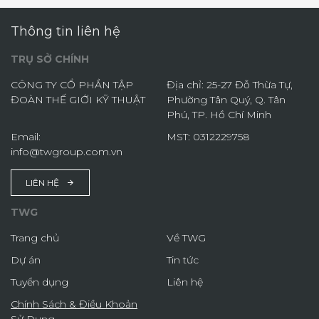
Thông tin liên hệ
TRỤ SỞ CHÍNH
CÔNG TY CỔ PHẦN TẬP
Địa chỉ: 25-27 Đỗ Thừa Tự,
ĐOÀN THẾ GIỚI KỸ THUẬT
Phường Tân Quý, Q. Tân
Phú, TP. Hồ Chí Minh
Email:
MST: 0312229758
info@twgroup.com.vn
LIÊN HỆ
TWG
Trang chủ
Về TWG
Dự án
Tin tức
Tuyển dụng
Liên hệ
Chính Sách & Điều Khoản
Sử Dụng