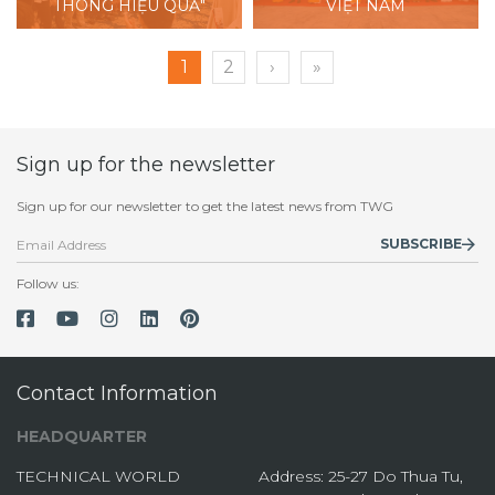
THÔNG HIỆU QUẢ"
VIỆT NAM
1
2
›
»
Sign up for the newsletter
Sign up for our newsletter to get the latest news from TWG
SUBSCRIBE
Follow us:
Contact Information
HEADQUARTER
TECHNICAL WORLD
Address: 25-27 Do Thua Tu,