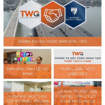
THÀNH TỰU ĐẠT ĐƯỢC NĂM 2019 - TWG
SINH NHẬT ANH LÊ CAO
HƯỚNG DẪN TẠO E-
MINH
CARD TWG
LỄ KHAI TRƯƠNG VĂN
KHÓA HỌC NLP "GIAO
PHÒNG CÔNG TY CỔ
TIẾP RÕ RÀNG - TRUYỀN
PHẦN XÂY DỰNG LB