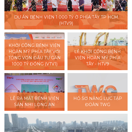
DỰ ÁN BỆNH VIỆN 1 000 TỶ Ở PHÍA TÂY TP HCM
(HTV9)
KHỞI CÔNG BỆNH VIỆN
HOÀN MỸ PHÍA TÂY VỚI
LỄ KHỞI CÔNG BỆNH
TỔNG VỐN ĐẦU TƯ GẦN
VIỆN HOÀN MỸ PHÍA
1000 TỶ ĐỒNG (VTV1)
TÂY - HTV9
LỄ RA MẮT BỆNH VIỆN
HỒ SƠ NĂNG LỰC TẬP
SẢN NHI LONG AN
ĐOÀN TWG