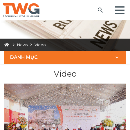
News
Video
DANH MỤC
Video