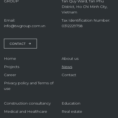
GROUP
Tan Quy Ward, Tan Phu
District, Ho Chi Minh City,
Vietnam
Email:
Tax Identification Number:
info@twgroup.com.vn
0312229758
CONTACT
Home
About us
Projects
News
Career
Contact
Privacy policy and Terms of
use
Construction consultancy
Education
Medical and Healthcare
Real estate